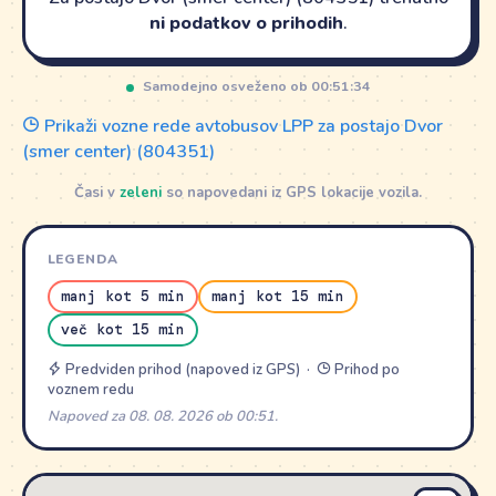
ni podatkov o prihodih
.
Samodejno osveženo ob 00:51:34
Prikaži vozne rede avtobusov LPP za postajo Dvor
(smer center) (804351)
Časi v
zeleni
so napovedani iz GPS lokacije vozila.
LEGENDA
manj kot 5 min
manj kot 15 min
več kot 15 min
Predviden prihod (napoved iz GPS) ·
Prihod po
voznem redu
Napoved za 08. 08. 2026 ob 00:51.