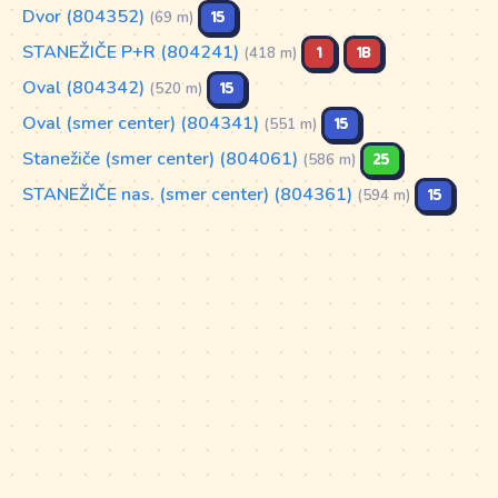
Dvor (804352)
15
(69 m)
STANEŽIČE P+R (804241)
1
1B
(418 m)
Oval (804342)
15
(520 m)
Oval (smer center) (804341)
15
(551 m)
Stanežiče (smer center) (804061)
25
(586 m)
STANEŽIČE nas. (smer center) (804361)
15
(594 m)