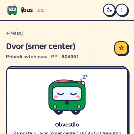
ljbus
.cc
LJBUS
Nazaj
Dvor (smer center)
☆
Prihodi avtobusov LPP ·
804351
Obvestilo
Za postajo Dvor (smer center) (804351) trenutno