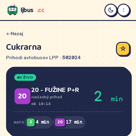
ljbus
.cc
LJBUS
Nazaj
Cukrarna
☆
Prihodi avtobusov LPP ·
502024
V ŽIVO
20 - FUŽINE P+R
2
20
min
naslednji prihod
ob 19:13
2
20
4 min
17 min
NATO