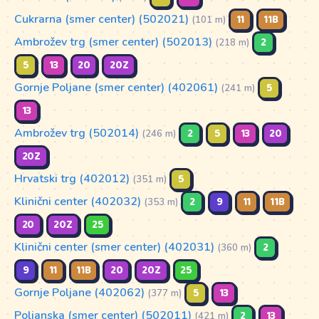
Cukrarna (smer center) (502021)
11
11B
(101 m)
Ambrožev trg (smer center) (502013)
2
(218 m)
5
13
20
20Z
Gornje Poljane (smer center) (402061)
5
(241 m)
13
Ambrožev trg (502014)
2
5
13
20
(246 m)
20Z
Hrvatski trg (402012)
5
(351 m)
Klinični center (402032)
2
9
11
11B
(353 m)
20
20Z
25
Klinični center (smer center) (402031)
2
(360 m)
9
11
11B
20
20Z
25
Gornje Poljane (402062)
5
13
(377 m)
Poljanska (smer center) (502011)
2
13
(421 m)