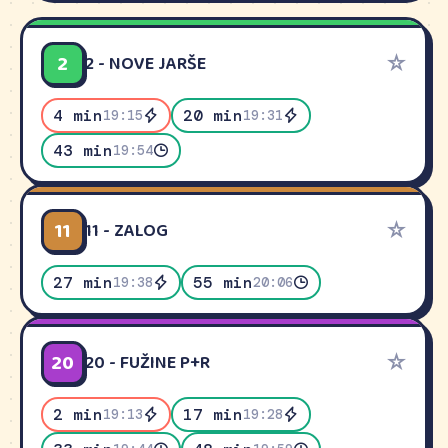
2
☆
2 - NOVE JARŠE
4 min
20 min
19:15
19:31
43 min
19:54
11
☆
11 - ZALOG
27 min
55 min
19:38
20:06
20
☆
20 - FUŽINE P+R
2 min
17 min
19:13
19:28