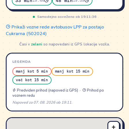
33 min
48 min
19:44
19:59
Samodejno osveženo ob 19:11:36
Prikaži vozne rede avtobusov LPP za postajo
Cukrarna (502024)
Časi v
zeleni
so napovedani iz GPS lokacije vozila.
LEGENDA
manj kot 5 min
manj kot 15 min
več kot 15 min
Predviden prihod (napoved iz GPS) ·
Prihod po
voznem redu
Napoved za 07. 08. 2026 ob 19:11.