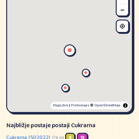
MapLibre
|
Protomaps
©
OpenStreetMap
Najbližje postaje postaji Cukrarna
Cukrarna (502022)
5
13
(74 m)