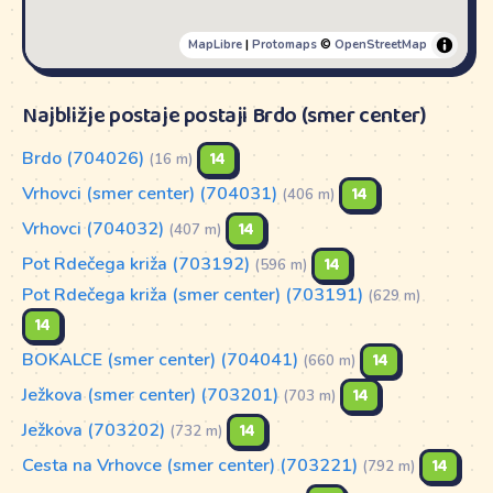
MapLibre
|
Protomaps
©
OpenStreetMap
Najbližje postaje postaji Brdo (smer center)
Brdo (704026)
14
(16 m)
Vrhovci (smer center) (704031)
14
(406 m)
Vrhovci (704032)
14
(407 m)
Pot Rdečega križa (703192)
14
(596 m)
Pot Rdečega križa (smer center) (703191)
(629 m)
14
BOKALCE (smer center) (704041)
14
(660 m)
Ježkova (smer center) (703201)
14
(703 m)
Ježkova (703202)
14
(732 m)
Cesta na Vrhovce (smer center) (703221)
14
(792 m)