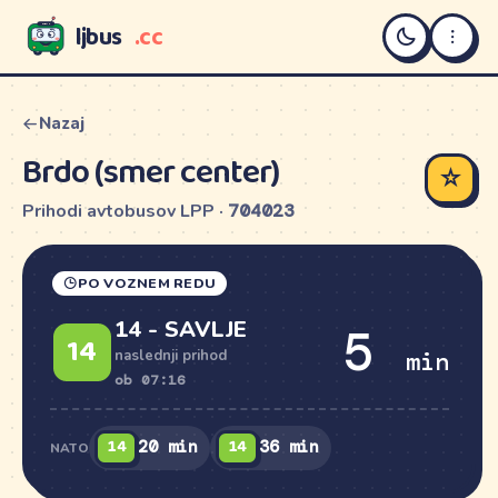
ljbus
.cc
LJBUS
Nazaj
Brdo (smer center)
☆
Prihodi avtobusov LPP ·
704023
PO VOZNEM REDU
14 - SAVLJE
5
14
min
naslednji prihod
ob 07:16
14
14
20 min
36 min
NATO