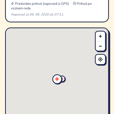
Predviden prihod (napoved iz GPS) ·
Prihod po
voznem redu
Napoved za 06. 08. 2026 ob 07:11.