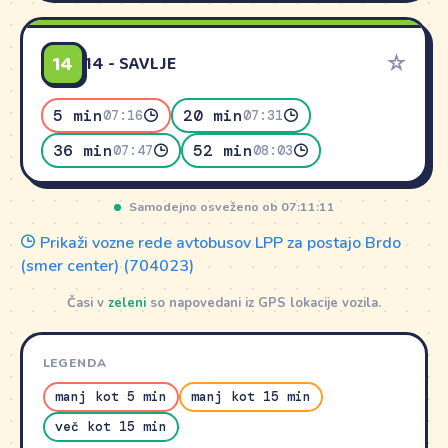
14
☆
14 - SAVLJE
5 min
20 min
07:16
07:31
36 min
52 min
07:47
08:03
Samodejno osveženo ob 07:11:11
Prikaži vozne rede avtobusov LPP za postajo Brdo
(smer center) (704023)
Časi v
zeleni
so napovedani iz GPS lokacije vozila.
LEGENDA
manj kot 5 min
manj kot 15 min
več kot 15 min