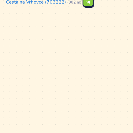
Cesta na Vrhovce (703222)
14
(802 m)