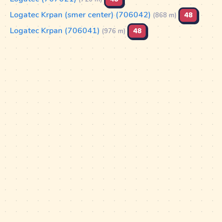
Logatec Krpan (smer center) (706042)
48
(868 m)
Logatec Krpan (706041)
48
(976 m)