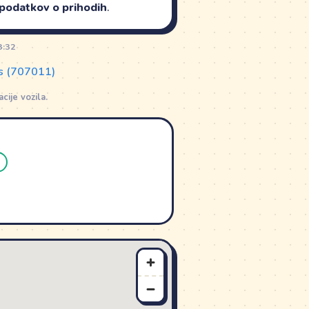
 podatkov o prihodih
.
3:32
as (707011)
ije vozila.