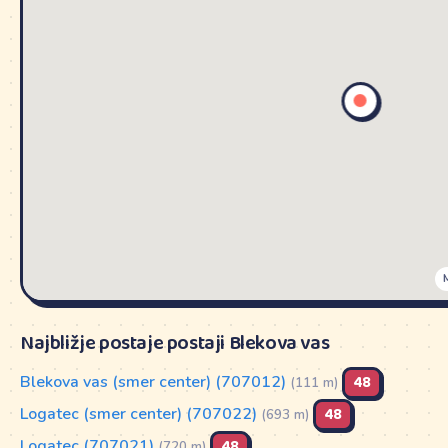
Najbližje postaje postaji Blekova vas
Blekova vas (smer center) (707012)
48
(111 m)
Logatec (smer center) (707022)
48
(693 m)
Logatec (707021)
48
(720 m)