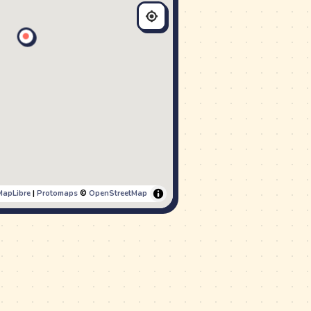
MapLibre
|
Protomaps
©
OpenStreetMap