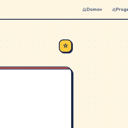
Domov
Prog
☆