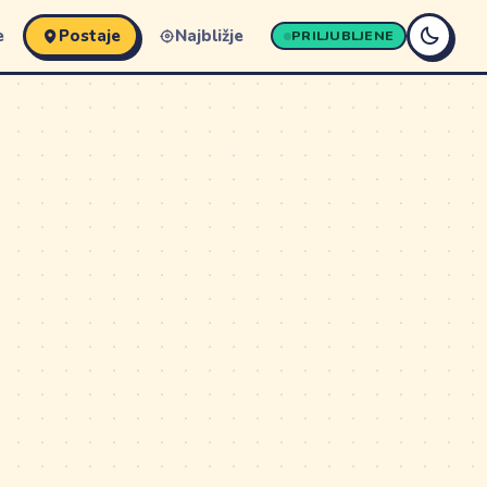
e
Postaje
Najbližje
PRILJUBLJENE