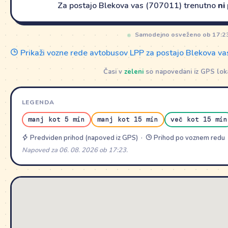
Za postajo Blekova vas (707011) trenutno
ni
Samodejno osveženo ob 17:2
Prikaži vozne rede avtobusov LPP za postajo Blekova v
Časi v
zeleni
so napovedani iz GPS lokac
LEGENDA
manj kot 5 min
manj kot 15 min
več kot 15 min
Predviden prihod (napoved iz GPS) ·
Prihod po voznem redu
Napoved za 06. 08. 2026 ob 17:23.