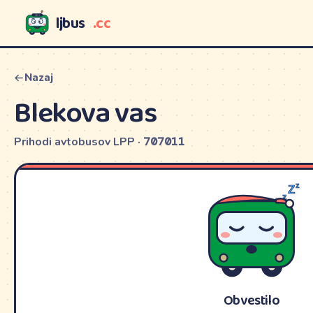
ljbus
.cc
LJBUS
Nazaj
Blekova vas
Prihodi avtobusov LPP ·
707011
Obvestilo