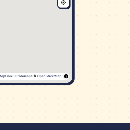
MapLibre
|
Protomaps
©
OpenStreetMap