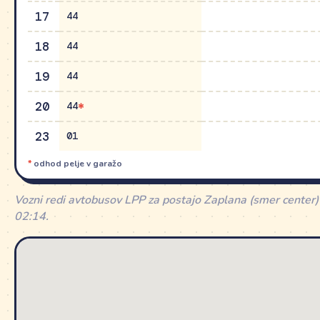
17
44
18
44
19
44
20
44
23
01
*
odhod pelje v garažo
Vozni redi avtobusov LPP za postajo Zaplana (smer center
02:14.