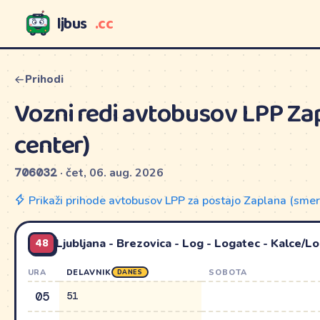
ljbus
.cc
LJBUS
Prihodi
Vozni redi avtobusov LPP Za
center)
706032
· čet, 06. aug. 2026
Prikaži prihode avtobusov LPP za postajo Zaplana (sme
48
Ljubljana - Brezovica - Log - Logatec - Kalce/L
URA
DELAVNIK
SOBOTA
DANES
05
51