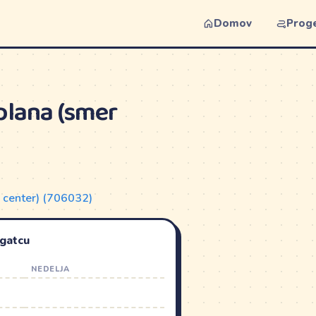
Domov
Prog
plana (smer
r center) (706032)
ogatcu
NEDELJA