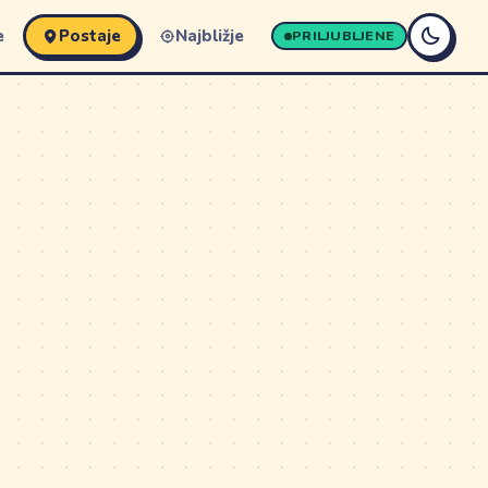
e
Postaje
Najbližje
PRILJUBLJENE