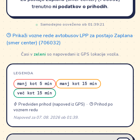
trenutno
ni podatkov o prihodih
.
Samodejno osveženo ob 01:39:21
Prikaži vozne rede avtobusov LPP za postajo Zaplana
(smer center) (706032)
Časi v
zeleni
so napovedani iz GPS lokacije vozila.
LEGENDA
manj kot 5 min
manj kot 15 min
več kot 15 min
Predviden prihod (napoved iz GPS) ·
Prihod po
voznem redu
Napoved za 07. 08. 2026 ob 01:39.