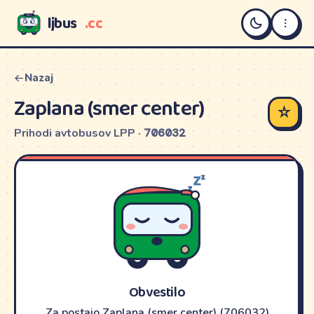
ljbus
.cc
LJBUS
Nazaj
Zaplana (smer center)
☆
Prihodi avtobusov LPP ·
706032
Obvestilo
Za postajo Zaplana (smer center) (706032)