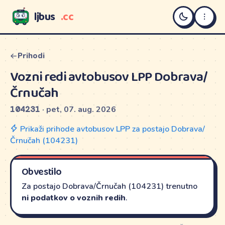
ljbus
.cc
LJBUS
Prihodi
Vozni redi avtobusov LPP Dobrava/
Črnučah
104231
· pet, 07. aug. 2026
Prikaži prihode avtobusov LPP za postajo Dobrava/
Črnučah (104231)
Obvestilo
Za postajo Dobrava/Črnučah (104231) trenutno
ni podatkov o voznih redih
.