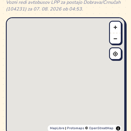
Vozni redi avtobusov LPP za postajo Dobrava/Črnučah
(104231) za 07. 08. 2026 ob 04:53.
MapLibre
|
Protomaps
©
OpenStreetMap