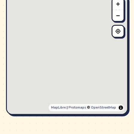
MapLibre
|
Protomaps
©
OpenStreetMap