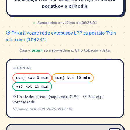
podatkov o prihodih
.
Samodejno osveženo ob 06:38:01
Prikaži vozne rede avtobusov LPP za postajo Trzin
ind. cona (104241)
Časi v
zeleni
so napovedani iz GPS lokacije vozila.
LEGENDA
manj kot 5 min
manj kot 15 min
več kot 15 min
Predviden prihod (napoved iz GPS) ·
Prihod po
voznem redu
Napoved za 09. 08. 2026 ob 06:38.