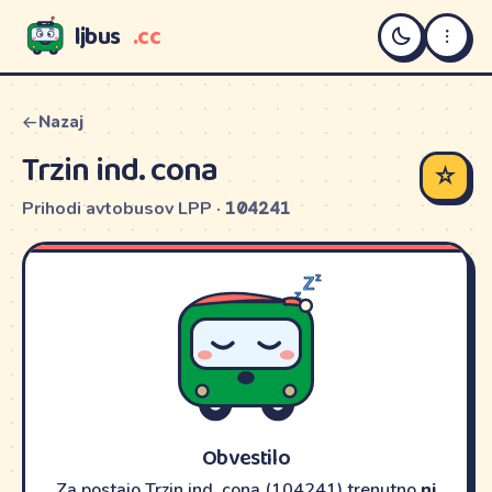
ljbus
.cc
LJBUS
Nazaj
Trzin ind. cona
☆
Prihodi avtobusov LPP ·
104241
Obvestilo
Za postajo Trzin ind. cona (104241) trenutno
ni